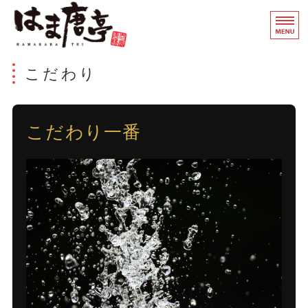
からあげ専門
から
ホーム
こだわり
店舗情報
こだわり一番
こだわり
おしながき
お知らせ