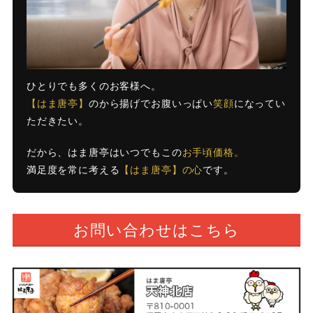
ひとりでも多くのお客様へ。
【はま唐亭】
のから揚げでお腹いっぱい
笑顔
になってい
ただきたい。
だから、はま唐亭はいつでもこの
お手頃価格。
満足度を常に考える
【はま唐亭】の心
です。
お問い合わせはこちら